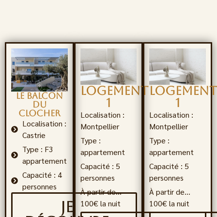
Logement
Logemen
Le Balcon
1
1
du
clocher
Localisation :
Localisation :
Localisation :
Montpellier
Montpellier
Castrie
Type :
Type :
Type : F3
appartement
appartement
appartement
Capacité : 5
Capacité : 5
Capacité : 4
personnes
personnes
personnes
À partir de…
À partir de…
100€ la nuit
100€ la nuit
JE